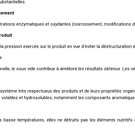
bstantielles.
ssement
térations enzymatiques et oxydantes (noircissement, modifications d
roduit
la pression exercée sur le produit en vue d’éviter la déstructuration
n
elle, le sous vide contribue à amélioré les résultats obtenus. Les v
 système très respectueux des produits et de leurs propriétés organol
s volatiles et hydrosolubles, notamment les composants aromatiques,
 basse températures, elles ne détruits pas les éléments nutritifs 