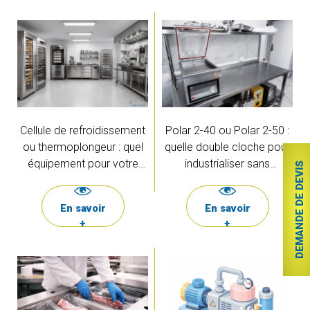
Cellule de refroidissement
Polar 2-40 ou Polar 2-50 :
ou thermoplongeur : quel
quelle double cloche pour
équipement pour votre
industrialiser sans
DEMANDE DE DEVIS
organisation de
surdimensionner ?
production ?
En savoir
En savoir
+
+