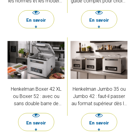
les normes et les modèles
guide complet pour choisir
que nous vous
le bon modèle
recommandons
En savoir
En savoir
+
+
Henkelman Boxer 42 XL
Henkelman Jumbo 35 ou
ou Boxer 52 : avec ou
Jumbo 42 : faut-il passer
sans double barre de
au format supérieur dès le
soudure ?
départ ?
En savoir
En savoir
+
+