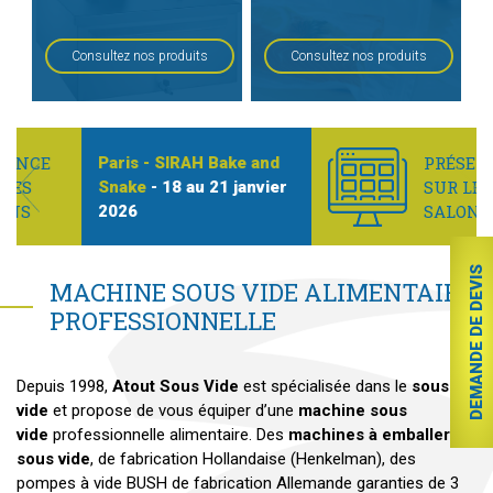
Consultez nos produits
Consultez nos produits
PRÉSENCE
Toulouse - SMAHRT
- 25
SUR LES
Previous
Nex
au 27 janvier 2026
SALONS
DEMANDE DE DEVIS
MACHINE SOUS VIDE ALIMENTAIRE
PROFESSIONNELLE
Depuis 1998,
Atout Sous Vide
est spécialisée dans le
sous
vide
et propose de vous équiper d’une
machine sous
vide
professionnelle alimentaire. Des
machines à emballer
sous vide
, de fabrication Hollandaise (Henkelman), des
pompes à vide BUSH de fabrication Allemande garanties de 3