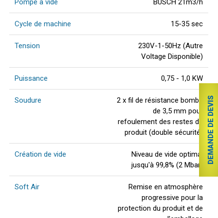
Pompe à vide
BUSCH 21m3/h
Cycle de machine
15-35 sec
Tension
230V-1-50Hz (Autre
Voltage Disponible)
Puissance
0,75 - 1,0 KW
DEMANDE DE DEVIS
Soudure
2 x fil de résistance bombé
de 3,5 mm pour
refoulement des restes de
produit (double sécurité)
Création de vide
Niveau de vide optimal
jusqu'à 99,8% (2 Mbar)
Soft Air
Remise en atmosphère
progressive pour la
protection du produit et de