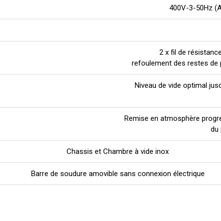
400V-3-50Hz (Au
2 x fil de résista
refoulement des restes de p
Niveau de vide optimal jus
Remise en atmosphère progres
du 
Chassis et Chambre à vide inox
Barre de soudure amovible sans connexion électrique