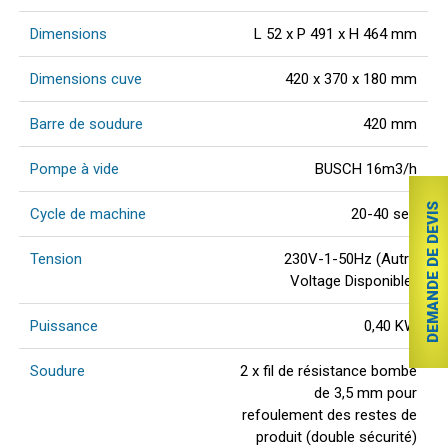
Dimensions
L 52 x P 491 x H 464 mm
Dimensions cuve
420 x 370 x 180 mm
Barre de soudure
420 mm
Pompe à vide
BUSCH 16m3/h
DEMANDE DE DEVIS
Cycle de machine
20-40 sec
Tension
230V-1-50Hz (Autre
Voltage Disponible)
Puissance
0,40 KW
Soudure
2 x fil de résistance bombé
de 3,5 mm pour
refoulement des restes de
produit (double sécurité)