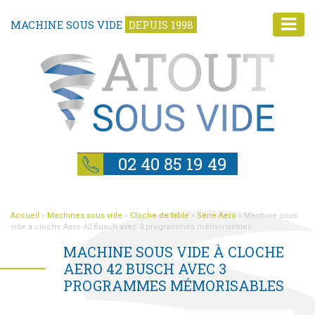
MACHINE SOUS VIDE
DEPUIS 1998
02 40 85 19 49
Accueil
»
Machines sous vide
»
Cloche de table
»
Série Aero
»
Machine sous
vide à cloche Aero 42 Busch avec 3 programmes mémorisables
MACHINE SOUS VIDE À CLOCHE
AERO 42 BUSCH AVEC 3
PROGRAMMES MÉMORISABLES