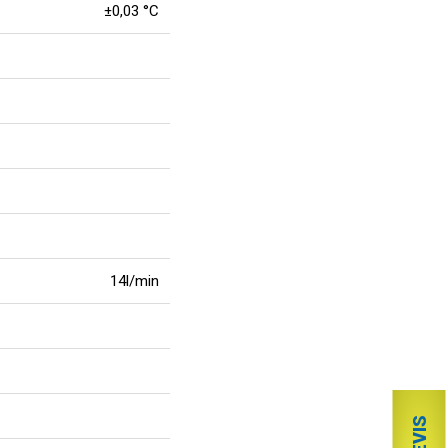
±0,03 °C
14l/min